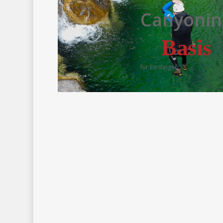
Canyonin
Basis
für Einsteiger