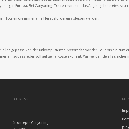
nyoning in Europa. Bei Canyoning- Touren rund um das Allgäu geht es etwas ruh
.
roßen Touren die immer eine Herausforderung bleiben werden.
ch alles gepasst: von der unkomplizierten Absprache vor der Tour bis hin zum e
hmer an, sodass jeder voll auf seine Kosten kommt. Wir werden den Tag sicher n
ADRESSE
ME
Imp
Port
Xconcepts Canyoning
DIE
Alexander Lenz