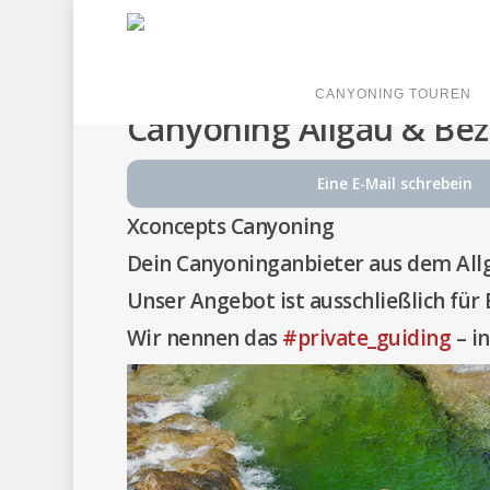
CANYONING TOUREN
Canyoning Allgäu & Bezi
Eine E-Mail schrebein
Xconcepts Canyoning
Dein Canyoninganbieter aus dem Allg
Unser Angebot ist ausschließlich für
Wir nennen das
#private_guiding
– in