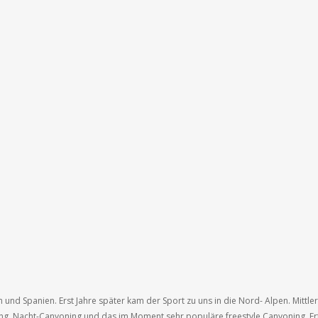
und Spanien. Erst Jahre später kam der Sport zu uns in die Nord- Alpen. Mittlerw
g, Nacht-Canyoning und das im Moment sehr populäre freestyle Canyoning. Er