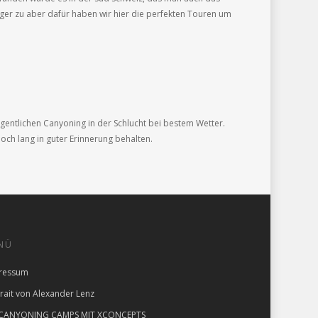
iger zu aber dafür haben wir hier die perfekten Touren um
igentlichen Canyoning in der Schlucht bei bestem Wetter.
och lang in guter Erinnerung behalten.
NÜ
ressum
rait von Alexander Lenz
 CANYONING CAMPS MIT XCONCEPTS