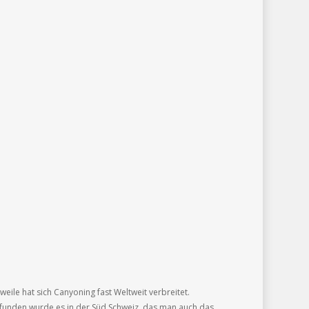
eile hat sich Canyoning fast Weltweit verbreitet.
funden wurde es in der Süd Schweiz, das man auch das